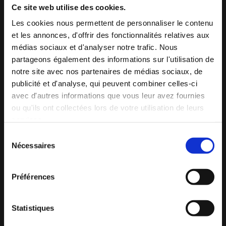
Téléphone*
Ce site web utilise des cookies.
Les cookies nous permettent de personnaliser le contenu
et les annonces, d'offrir des fonctionnalités relatives aux
Email*
médias sociaux et d'analyser notre trafic. Nous
partageons également des informations sur l'utilisation de
notre site avec nos partenaires de médias sociaux, de
publicité et d'analyse, qui peuvent combiner celles-ci
Message
avec d'autres informations que vous leur avez fournies
ou qu'ils ont collectées lors de votre utilisation de leurs
services.
Sélection
Nécessaires
du
consentement
En soumettant ce formulaire, vous acceptez
que les données obtenues vous concernant
Préférences
puissent être collectées et utilisées aux fins
indiquées ici *
Statistiques